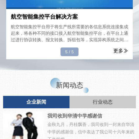
航空智能集控平台解决方案
航空智能集控平台用于将生产线所需要的各信息系统连接集成
起来，将各种不同的接口接入航空智能集控平台，在平台上通
过进行协议转换、报文转换、拆组包等，实现异构系统之间快
速、稳定的数据、消息、大文件等的传递。同时应具备流量控
更多
5
/
5
制与异常管理、故障隔离的功能，应对各种高负荷与异常情
况。在平台中进行服务的注册、管理应简单直观，确保没有编
程基础的员工也能够快速上手使用。对于平台完成的信息传
递，应当有完善的过程监控，记录传递过程和关键指标，并通
过美观的界面进行实时的展现。
新闻动态
企业新闻
行业动态
我司收到华清中学感谢信
金秋九月，丹桂飘香，我司收到一封来自华清
中学的感谢信，信中表达了我公司十六年来的