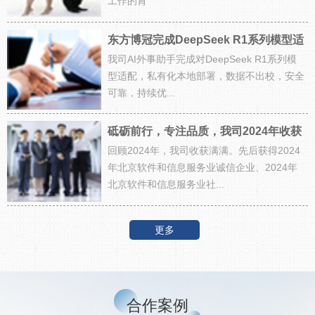
工作的肯
东方博冠完成DeepSeek R1系列模型适
我司AI外事助手完成对DeepSeek R1系列模
配，开启智能外事新篇章
型适配，私有化本地部署，数据不出校，安全
可靠，持续优...
砥砺前行，专注品质，我司2024年收获
回顾2024年，我司收获满满。先后获得2024
多项殊荣
年北京软件和信息服务业诚信企业、2024年
北京软件和信息服务业社...
更多
合作案例